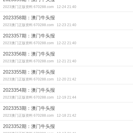
2023澳门正版资料 670288.com
12-24 21:40
2023358期：澳门牛头报
2023澳门正版资料 670288.com
12-23 21:40
2023357期：澳门牛头报
2023澳门正版资料 670288.com
12-22 21:40
2023356期：澳门牛头报
2023澳门正版资料 670288.com
12-21 21:40
2023355期：澳门牛头报
2023澳门正版资料 670288.com
12-20 21:42
2023354期：澳门牛头报
2023澳门正版资料 670288.com
12-19 21:44
2023353期：澳门牛头报
2023澳门正版资料 670288.com
12-18 21:42
2023352期：澳门牛头报