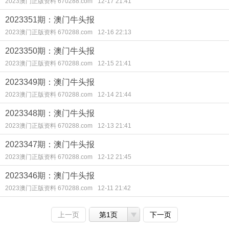
2023澳门正版资料 670288.com
12-17 21:41
2023351期：澳门牛头报
2023澳门正版资料 670288.com
12-16 22:13
2023350期：澳门牛头报
2023澳门正版资料 670288.com
12-15 21:41
2023349期：澳门牛头报
2023澳门正版资料 670288.com
12-14 21:44
2023348期：澳门牛头报
2023澳门正版资料 670288.com
12-13 21:41
2023347期：澳门牛头报
2023澳门正版资料 670288.com
12-12 21:45
2023346期：澳门牛头报
2023澳门正版资料 670288.com
12-11 21:42
上一页
第1页
下一页