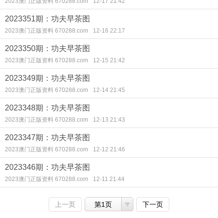
2023澳门正版资料 670288.com
12-17 21:42
2023351期：功夫早茶图
2023澳门正版资料 670288.com
12-16 22:17
2023350期：功夫早茶图
2023澳门正版资料 670288.com
12-15 21:42
2023349期：功夫早茶图
2023澳门正版资料 670288.com
12-14 21:45
2023348期：功夫早茶图
2023澳门正版资料 670288.com
12-13 21:43
2023347期：功夫早茶图
2023澳门正版资料 670288.com
12-12 21:46
2023346期：功夫早茶图
2023澳门正版资料 670288.com
12-11 21:44
上一页
第1页
下一页