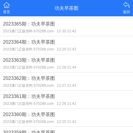
功夫早茶图
首页
返回
2023365期：功夫早茶图
2023澳门正版资料 670288.com
12-30 21:42
2023364期：功夫早茶图
2023澳门正版资料 670288.com
12-29 21:42
2023363期：功夫早茶图
2023澳门正版资料 670288.com
12-28 21:44
2023362期：功夫早茶图
2023澳门正版资料 670288.com
12-27 21:43
2023361期：功夫早茶图
2023澳门正版资料 670288.com
12-26 21:41
2023360期：功夫早茶图
2023澳门正版资料 670288.com
12-25 21:42
2023359期：功夫早茶图